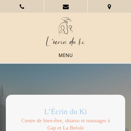
MENU
L’Écrin du Ki
Centre de bien-être, shiatsu et massages à
Gap et La Bréole