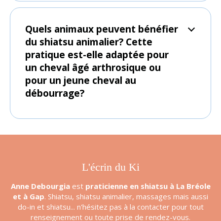
Quels animaux peuvent bénéfier
du shiatsu animalier? Cette
pratique est-elle adaptée pour
un cheval âgé arthrosique ou
pour un jeune cheval au
débourrage?
L'écrin du Ki
Anne Debourgia
est
praticienne en shiatsu à La Bréole
et à Gap
. Shiatsu, shiatsu animalier, massages mais aussi
do-in et shiatsu... n'hésitez pas à la contacter pour tout
renseignement ou toute prise de rendez-vous.