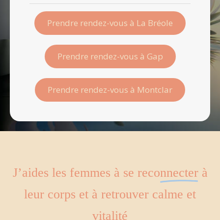
Prendre rendez-vous à La Bréole
Prendre rendez-vous à Gap
Prendre rendez-vous à Montclar
J’aides les femmes à
se reconnecter
à
leur corps et à retrouver calme et
vitalité